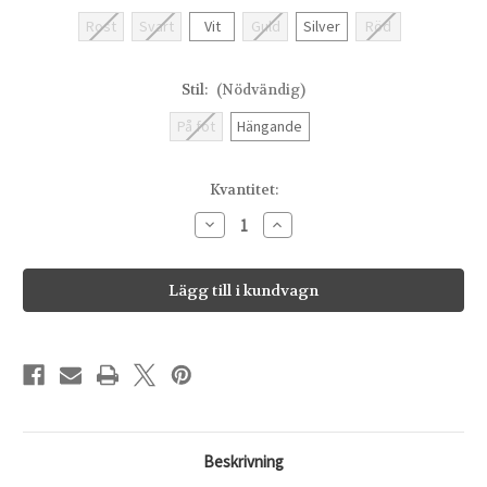
Rost
Svart
Vit
Guld
Silver
Röd
Stil:
(Nödvändig)
På fot
Hängande
Nuvarande
Kvantitet:
lager:
Minska
Öka
antalet
antalet
Livmoder
Livmoder
Beskrivning